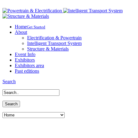
Home
Get Started
About
Electrification & Powertrain
Intelligent Transport System
Structure & Materials
Event Info
Exhibitors
Exhibitors area
Past editions
Search