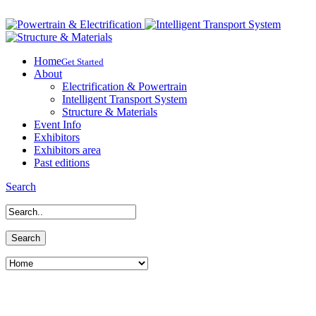
Home
Get Started
About
Electrification & Powertrain
Intelligent Transport System
Structure & Materials
Event Info
Exhibitors
Exhibitors area
Past editions
Search