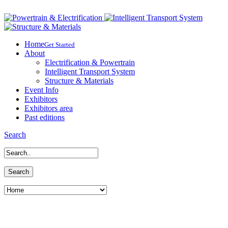
Home
Get Started
About
Electrification & Powertrain
Intelligent Transport System
Structure & Materials
Event Info
Exhibitors
Exhibitors area
Past editions
Search