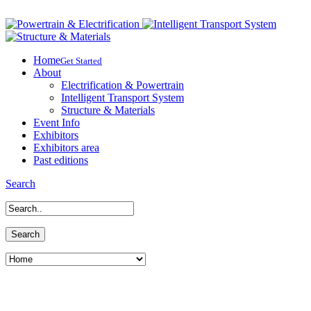
Home
Get Started
About
Electrification & Powertrain
Intelligent Transport System
Structure & Materials
Event Info
Exhibitors
Exhibitors area
Past editions
Search