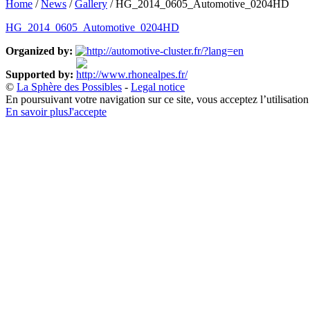
Home
/
News
/
Gallery
/
HG_2014_0605_Automotive_0204HD
HG_2014_0605_Automotive_0204HD
Organized by:
Supported by:
©
La Sphère des Possibles
-
Legal notice
En poursuivant votre navigation sur ce site, vous acceptez l’utilisatio
En savoir plus
J'accepte