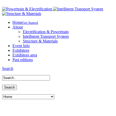
Home
Get Started
About
Electrification & Powertrain
Intelligent Transport System
Structure & Materials
Event Info
Exhibitors
Exhibitors area
Past editions
Search