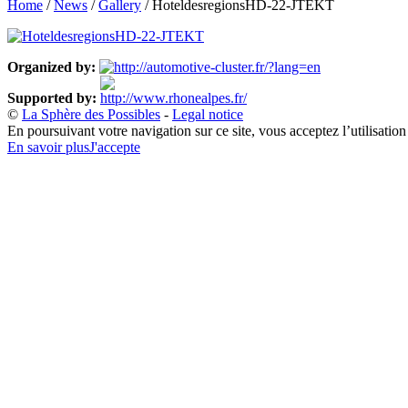
Home
/
News
/
Gallery
/
HoteldesregionsHD-22-JTEKT
Organized by:
Supported by:
©
La Sphère des Possibles
-
Legal notice
En poursuivant votre navigation sur ce site, vous acceptez l’utilisatio
En savoir plus
J'accepte